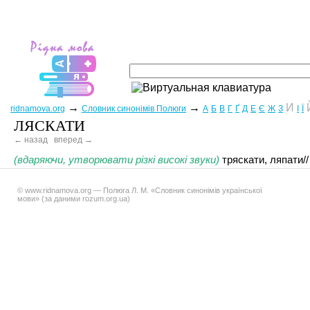
→
→
И
ridnamova.org
Словник синонімів Полюги
А
Б
В
Г
Ґ
Д
Е
Є
Ж
З
І
Ї
ЛЯСКАТИ
← назад
вперед →
(вдаряючи, утворювати різкі високі звуки)
тряскати, ляпати/
© www.ridnamova.org — Полюга Л. М. «Словник синонімів української
мови» (за даними rozum.org.ua)