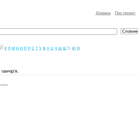
Домівка
Про проект
Й
Ь
К
Л
М
Н
О
П
Р
С
Т
У
Ф
Х
Ц
Ч
Ш
Щ
Ю
Я
ганчір'я.
аними