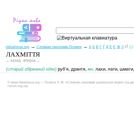
→
→
И
ridnamova.org
Словник синонімів Полюги
А
Б
В
Г
Ґ
Д
Е
Є
Ж
З
І
Ї
ЛАХМІТТЯ
← назад
вперед →
(старий обірваний одяг)
руб'я, дрантя,
мн.
лахи, лати, шмати, 
© www.ridnamova.org — Полюга Л. М. «Словник синонімів української мови» (за д
rozum.org.ua)