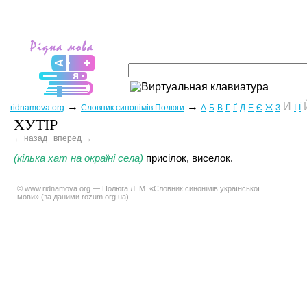
→
→
И
ridnamova.org
Словник синонімів Полюги
А
Б
В
Г
Ґ
Д
Е
Є
Ж
З
І
Ї
ХУТІР
← назад
вперед →
(кілька хат на окраїні села)
присілок, виселок.
© www.ridnamova.org — Полюга Л. М. «Словник синонімів української
мови» (за даними rozum.org.ua)