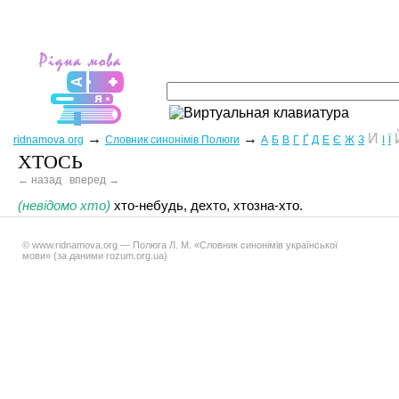
→
→
И
ridnamova.org
Словник синонімів Полюги
А
Б
В
Г
Ґ
Д
Е
Є
Ж
З
І
Ї
ХТОСЬ
← назад
вперед →
(невідомо хто)
хто-небудь, дехто, хтозна-хто.
© www.ridnamova.org — Полюга Л. М. «Словник синонімів української
мови» (за даними rozum.org.ua)