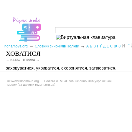
→
→
И
ridnamova.org
Словник синонімів Полюги
А
Б
В
Г
Ґ
Д
Е
Є
Ж
З
І
Ї
ХОВАТИСЯ
← назад
вперед →
заховуватися, укриватися, схоронятися, затаюватися.
© www.ridnamova.org — Полюга Л. М. «Словник синонімів української
мови» (за даними rozum.org.ua)