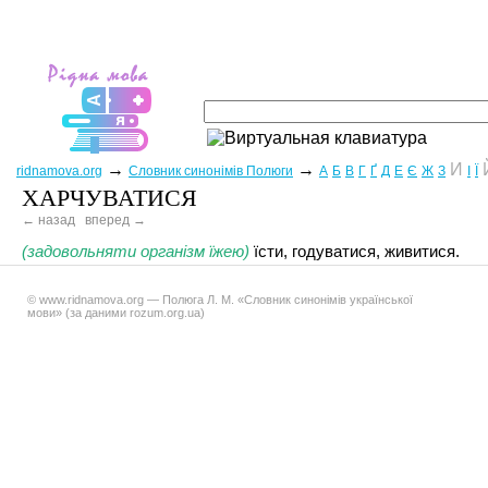
→
→
И
ridnamova.org
Словник синонімів Полюги
А
Б
В
Г
Ґ
Д
Е
Є
Ж
З
І
Ї
ХАРЧУВАТИСЯ
← назад
вперед →
(задовольняти організм їжею)
їсти, годуватися, живитися.
© www.ridnamova.org — Полюга Л. М. «Словник синонімів української
мови» (за даними rozum.org.ua)