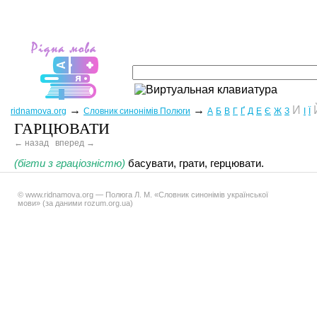
→
→
И
ridnamova.org
Словник синонімів Полюги
А
Б
В
Г
Ґ
Д
Е
Є
Ж
З
І
Ї
ГАРЦЮВАТИ
← назад
вперед →
(бігти з граціозністю)
басувати, грати, герцювати.
© www.ridnamova.org — Полюга Л. М. «Словник синонімів української
мови» (за даними rozum.org.ua)