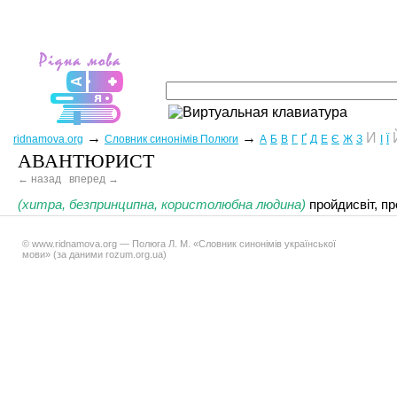
→
→
И
ridnamova.org
Словник синонімів Полюги
А
Б
В
Г
Ґ
Д
Е
Є
Ж
З
І
Ї
АВАНТЮРИСТ
← назад
вперед →
(хитра, безпринципна, користолюбна людина)
пройдисвіт, пр
© www.ridnamova.org — Полюга Л. М. «Словник синонімів української
мови» (за даними rozum.org.ua)