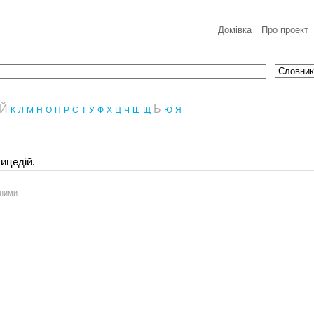
Домівка
Про проект
Й
Ь
К
Л
М
Н
О
П
Р
С
Т
У
Ф
Х
Ц
Ч
Ш
Щ
Ю
Я
ицедій.
аними