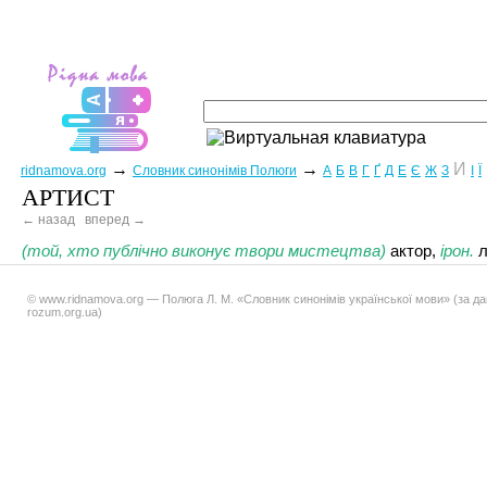
→
→
И
ridnamova.org
Словник синонімів Полюги
А
Б
В
Г
Ґ
Д
Е
Є
Ж
З
І
Ї
АРТИСТ
← назад
вперед →
(той, хто публічно виконує твори мистецтва)
актор,
ірон.
л
© www.ridnamova.org — Полюга Л. М. «Словник синонімів української мови» (за д
rozum.org.ua)