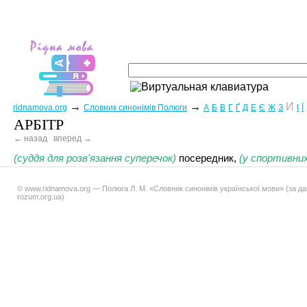
→
→
И
ridnamova.org
Словник синонімів Полюги
А
Б
В
Г
Ґ
Д
Е
Є
Ж
З
І
Ї
АРБІТР
← назад
вперед →
(суддя для розв'язання суперечок)
посередник,
(у спортивних
© www.ridnamova.org — Полюга Л. М. «Словник синонімів української мови» (за д
rozum.org.ua)