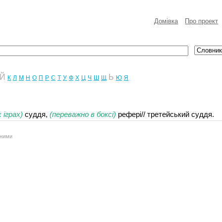
Домівка
Про проект
Й
Ь
К
Л
М
Н
О
П
Р
С
Т
У
Ф
Х
Ц
Ч
Ш
Щ
Ю
Я
 іграх)
суддя,
(переважно в боксі)
рефері// третейський суддя.
аними