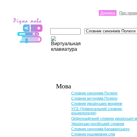
Домівка
Про прое
Мова
Словник синонімів Полюги
Словник антонімів Полюги
Словник українських морфем
УСЕ (Універсальний словник-
енциклопедія)
Орфографічний словник української 
Українсько-російський словник
Словник синонімів Караванського
Словник іншомовник слів