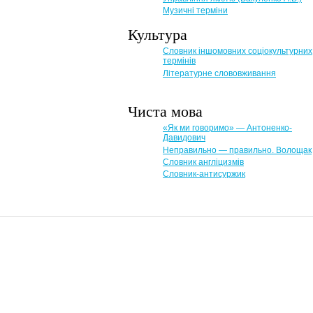
Музичні терміни
Культура
Словник іншомовних соціокультурних
термінів
Літературне слововживання
Чиста мова
«Як ми говоримо» — Антоненко-
Давидович
Неправильно — правильно. Волощак
Словник англіцизмів
Словник-антисуржик