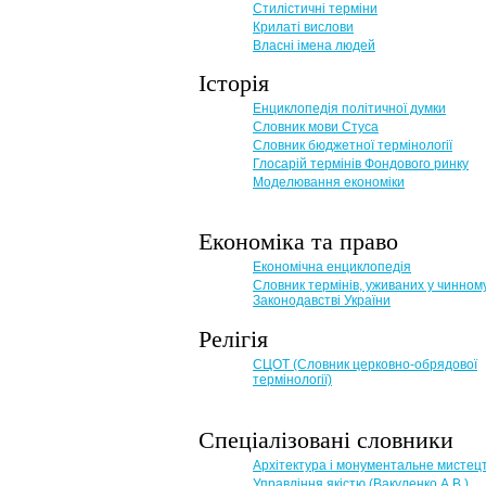
Стилістичні терміни
Крилаті вислови
Власні імена людей
Історія
Енциклопедія політичної думки
Словник мови Стуса
Словник бюджетної термінології
Глосарій термінів Фондового ринку
Моделювання економіки
Економіка та право
Eкономічна енциклопедія
Словник термінів, уживаних у чинном
Законодавстві України
Релігія
СЦОТ (Словник церковно-обрядової
термінології)
Спеціалізовані словники
Архітектура і монументальне мистец
Управління якістю (Вакуленко А.В.)