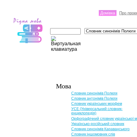
Домівка
Про прое
Мова
Словник синонімів Полюги
Словник антонімів Полюги
Словник українських морфем
УСЕ (Універсальний словник-
енциклопедія)
Орфографічний словник української 
Українсько-російський словник
Словник синонімів Караванського
Словник іншомовник слів