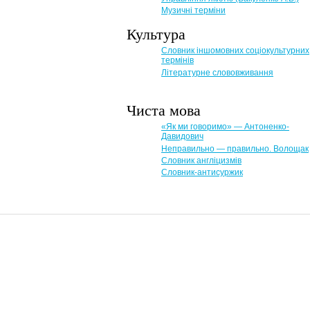
Музичні терміни
Культура
Словник іншомовних соціокультурних
термінів
Літературне слововживання
Чиста мова
«Як ми говоримо» — Антоненко-
Давидович
Неправильно — правильно. Волощак
Словник англіцизмів
Словник-антисуржик