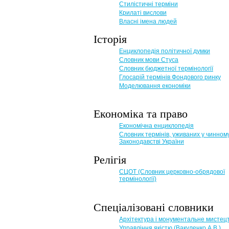
Стилістичні терміни
Крилаті вислови
Власні імена людей
Історія
Енциклопедія політичної думки
Словник мови Стуса
Словник бюджетної термінології
Глосарій термінів Фондового ринку
Моделювання економіки
Економіка та право
Eкономічна енциклопедія
Словник термінів, уживаних у чинном
Законодавстві України
Релігія
СЦОТ (Словник церковно-обрядової
термінології)
Спеціалізовані словники
Архітектура і монументальне мистец
Управління якістю (Вакуленко А.В.)