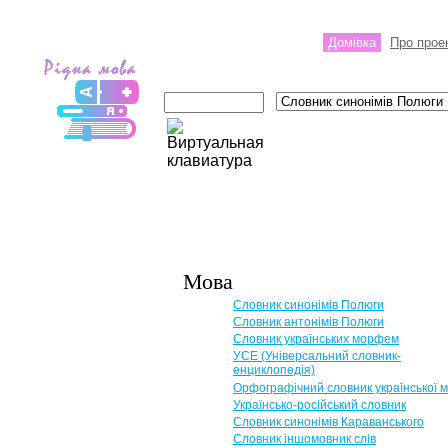
Домівка
Про прое
Мова
Словник синонімів Полюги
Словник антонімів Полюги
Словник українських морфем
УСЕ (Універсальний словник-
енциклопедія)
Орфографічний словник української 
Українсько-російський словник
Словник синонімів Караванського
Словник іншомовник слів