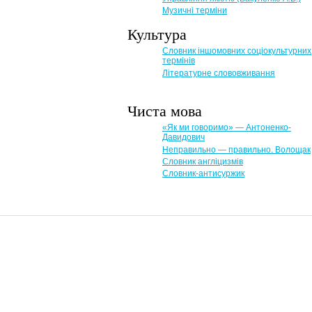
Музичні терміни
Культура
Словник іншомовних соціокультурних
термінів
Літературне слововживання
Чиста мова
«Як ми говоримо» — Антоненко-
Давидович
Неправильно — правильно. Волощак
Словник англіцизмів
Словник-антисуржик