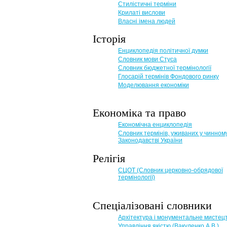
Стилістичні терміни
Крилаті вислови
Власні імена людей
Історія
Енциклопедія політичної думки
Словник мови Стуса
Словник бюджетної термінології
Глосарій термінів Фондового ринку
Моделювання економіки
Економіка та право
Eкономічна енциклопедія
Словник термінів, уживаних у чинном
Законодавстві України
Релігія
СЦОТ (Словник церковно-обрядової
термінології)
Спеціалізовані словники
Архітектура і монументальне мистец
Управління якістю (Вакуленко А.В.)