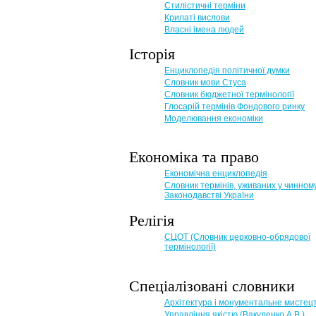
Стилістичні терміни
Крилаті вислови
Власні імена людей
Історія
Енциклопедія політичної думки
Словник мови Стуса
Словник бюджетної термінології
Глосарій термінів Фондового ринку
Моделювання економіки
Економіка та право
Eкономічна енциклопедія
Словник термінів, уживаних у чинном
Законодавстві України
Релігія
СЦОТ (Словник церковно-обрядової
термінології)
Спеціалізовані словники
Архітектура і монументальне мистец
Управління якістю (Вакуленко А.В.)