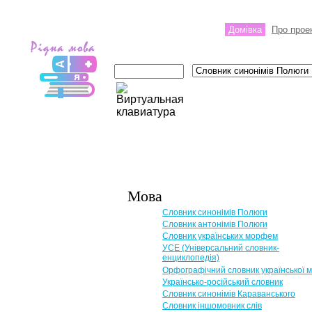
Домівка
Про прое
Мова
Словник синонімів Полюги
Словник антонімів Полюги
Словник українських морфем
УСЕ (Універсальний словник-
енциклопедія)
Орфографічний словник української 
Українсько-російський словник
Словник синонімів Караванського
Словник іншомовник слів