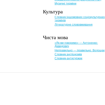
Музичні терміни
Культура
Словник іншомовних соціокультурних
термінів
Літературне слововживання
Чиста мова
«Як ми говоримо» — Антоненко-
Давидович
Неправильно — правильно. Волощак
Словник англіцизмів
Словник-антисуржик