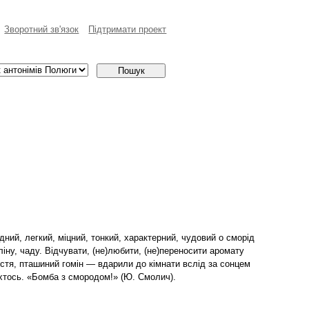
Зворотний зв'язок
Пiдтримати проект
дний, легкий, міцний, тонкий, характерний, чудовий о сморід
аліну, чаду. Відчувати, (не)любити, (не)переносити аромату
истя, пташиний гомін — вдарили до кімнати вслід за сонцем
в хтось. «Бомба з смородом!» (Ю. Смолич).