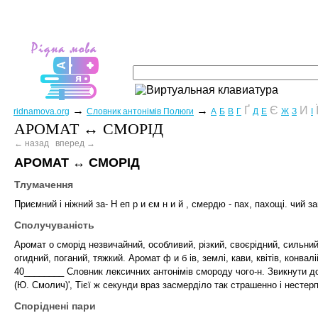
→
→
Ґ
Є
И
ridnamova.org
Словник антонімів Полюги
А
Б
В
Г
Д
Е
Ж
З
І
АРОМАТ ↔ СМОРІД
← назад
вперед →
АРОМАТ
↔
СМОРІД
Тлумачення
Приємний і ніжний за- Н еп р и єм н и й , смердю - пах, пахощі. чий за
Сполучуваність
Аромат о сморід незвичайний, особливий, різкий, своєрідний, сильний
огидний, поганий, тяжкий. Аромат ф и б ів, землі, кави, квітів, конва
40________ Словник лексичних антонімів смороду чого-н. Звикнути до
(Ю. Смолич)', Тієї ж секунди враз засмерділо так страшенно і нестер
Споріднені пари