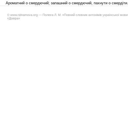
Ароматний о смердючий; запашний о смердючий, пахнути о смердіти
© www.ridnamova.org — Полюга Л. М. «Повний словник антонімів української мови»,
«Довіра»