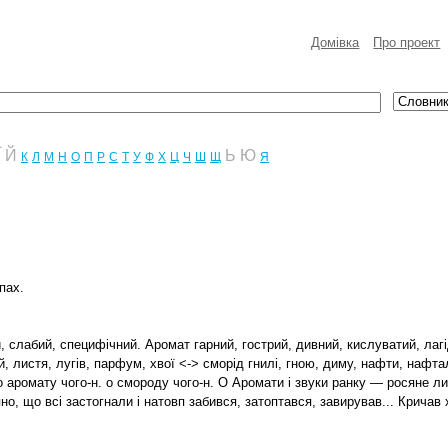
Домівка
Про проект
Ї
Й
Ь
Ю
К
Л
М
Н
О
П
Р
С
Т
У
Ф
Х
Ц
Ч
Ш
Щ
Я
пах.
, слабий, специфічний. Аромат гарний, гострий, дивний, кислуватий, лагі
лій, листя, лугів, парфум, хвої <-> сморід гнилі, гною, диму, нафти, нафт
 аромату чого-н. о смороду чого-н. О Аромати і звуки ранку — росяне л
пно, що всі застогнали і натовп забився, затоптався, завирував... Крича