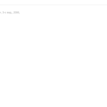
.
 3-є вид., 2006,