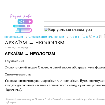
→
→
Ґ
Є
И
ridnamova.org
Словник антонімів Полюги
А
Б
В
Г
Д
Е
Ж
З
І
АРХАЇЗМ ↔ НЕОЛОГІЗМ
← назад
вперед →
АРХАЇЗМ
↔
НЕОЛОГІЗМ
Тлумачення
Слово, м овний зворот С лово, м овний зворот або граматична форма, 
Сполучуваність
Уживати, використовувати арха'ізми <-> неологізми. Бути, користуват
входять до пасивної частини словникового складу сучасної українськ
підручника).
© www.ridnamova.org — Полюга Л. М. «Повний словник антонімів української мови»,
«Довіра»