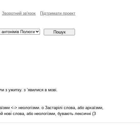
Зворотний зв'язок
Пiдтримати проект
 з ужитку. з ’явилися в мові.
їзми <-> неологізми. о Застарілі слова, або архаїзми,
й нові слова, або неологізми, бувають лексичні (З