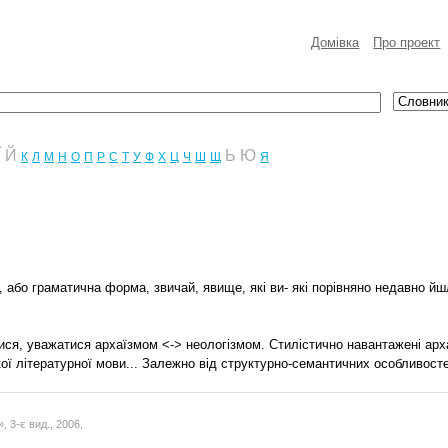
Домівка
Про проект
Ї
Й
Ь
Ю
К
Л
М
Н
О
П
Р
С
Т
У
Ф
Х
Ц
Ч
Ш
Щ
Я
або граматична форма, звичай, явище, які ви- які порівняно недавно йшли
ися, уважатися архаїзмом <-> неологізмом. Стилістично навантажені арха
ої літературної мови... Залежно від структурно-семантичних особливосте
 3-є вид., 2006,