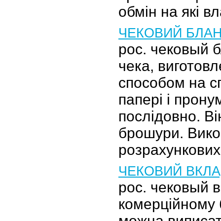
обмін на які в
ЧЕКОВИЙ БЛА
рос. чековый 
чека, виготов
способом на с
папері і прон
послідовно. Ві
брошури. Вико
розрахункови
ЧЕКОВИЙ ВКЛ
рос. чековый в
комерційному б
можна виписат