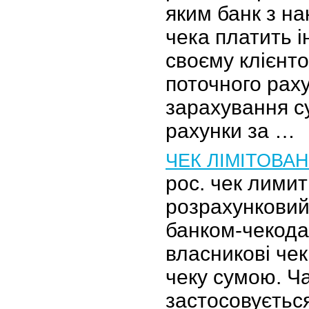
яким банк з на
чека платить 
своєму клієнто
поточного рах
зарахування су
рахунки за …
ЧЕК ЛІМІТОВА
рос. чек лими
розрахунковий
банком-чекода
власникові чек
чеку сумою. Ч
застосовуєтьс