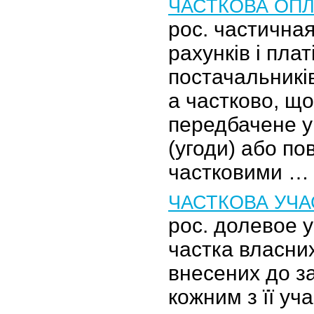
ЧАСТКОВА ОПЛ
рос. частична
рахунків і пла
постачальників
а частково, щ
передбачене 
(угоди) або по
частковими …
ЧАСТКОВА УЧА
рос. долевое у
частка власних
внесених до з
кожним з її уча