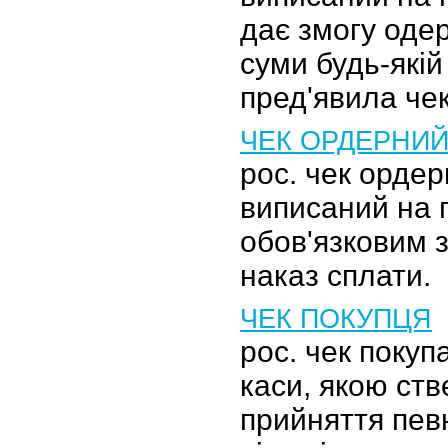
дає змогу оде
суми будь-якій
пред'явила чек
ЧЕК ОРДЕРНИ
рос. чек ордер
виписаний на 
обов'язковим 
наказ сплати.
ЧЕК ПОКУПЦЯ
рос. чек покуп
каси, якою ст
прийняття пев