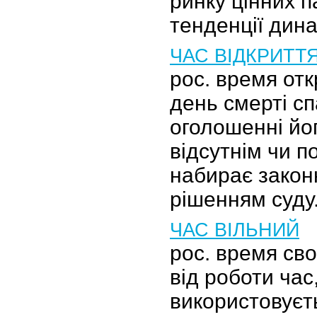
ринку цінних п
тенденції дина
ЧАС ВІДКРИТТ
рос. время от
день смерті с
оголошенні йог
відсутнім чи 
набирає закон
рішенням суду
ЧАС ВІЛЬНИЙ
рос. время св
від роботи час
використовуєт