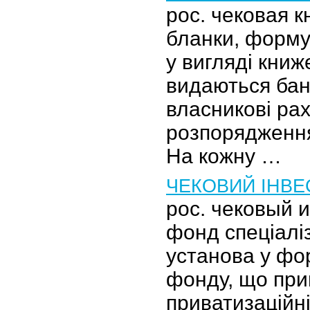
рос. чековая к
бланки, форму
у вигляді книже
видаються бан
власникові ра
розпорядження
На кожну …
ЧЕКОВИЙ ІНВЕ
рос. чековый 
фонд спеціалі
установа у фор
фонду, що при
приватизаційні