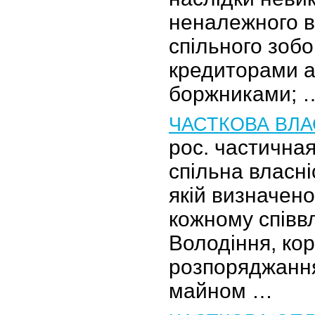
неналежного в
спільного зобо
кредиторами а
боржниками; 
ЧАСТКОВА ВЛА
рос. частична
спільна власніс
якій визначено
кожному співв
Володіння, кор
розпоряджання
майном …