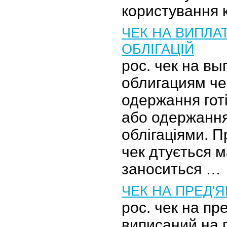
користування 
ЧЕК НА ВИПЛАТ
ОБЛІГАЦІЙ
рос. чек на вы
облигациям че
одержання гот
або одержання
облігаціями. П
чек дтується м
заноситься …
ЧЕК НА ПРЕД'
рос. чек на пр
виписаний на 