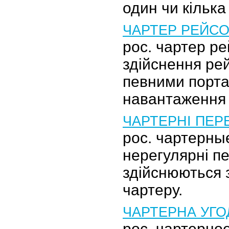
один чи кілька
ЧАРТЕР РЕЙС
рос. чартер р
здійснення рей
певними порт
навантаження 
ЧАРТЕРНІ ПЕР
рос. чартерны
нерегулярні п
здійснюються 
чартеру.
ЧАРТЕРНА УГО
рос. чартерно