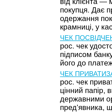
від клієнта —
покупця. Дає п
одержання пок
крамниці, у ка
ЧЕК ПОСВІДЧЕ
рос. чек удост
підписом банк
його до платеж
ЧЕК ПРИВАТИЗ
рос. чек прив
цінний папір, 
державними о
пред'явника, 