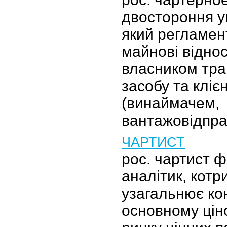
двостороння у
який регламент
майнові відно
власником тра
засобу та кліє
(винаймачем,
вантажовідпр
ЧАРТИСТ
рос. чартист 
аналітик, котри
узагальнює кон
основному цін