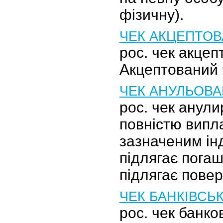
фізичну).
ЧЕК АКЦЕПТО
рос. чек акце
Акцептований 
ЧЕК АНУЛЬОВ
рос. чек анул
повністю випл
зазначеним і
підлягає погаш
підлягає пове
ЧЕК БАНКІВСЬ
рос. чек банко