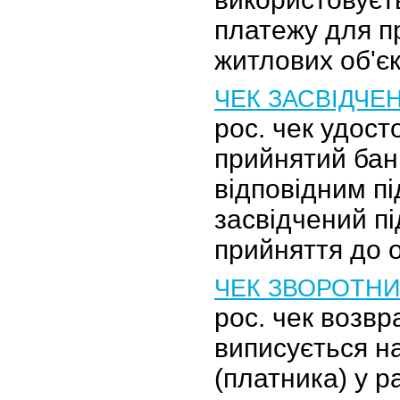
платежу для п
житлових об'єк
ЧЕК ЗАСВІДЧЕ
рос. чек удост
прийнятий бан
відповідним п
засвідчений п
прийняття до 
ЧЕК ЗВОРОТН
рос. чек возвр
виписується н
(платника) у р