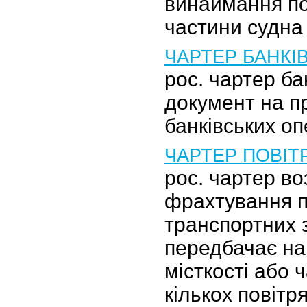
винаймання по
частини судна
ЧАРТЕР БАНКІ
рос. чартер б
документ на п
банківських оп
ЧАРТЕР ПОВІТ
рос. чартер в
фрахтування п
транспортних 
передбачає на
місткості або 
кількох повітр