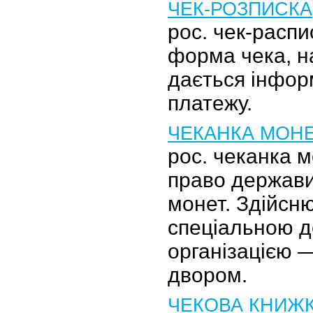
ЧЕК-РОЗПИСКА
рос. чек-распи
форма чека, на
дається інфор
платежу.
ЧЕКАНКА МОН
рос. чеканка 
право держави
монет. Здійсн
спеціальною 
організацією 
двором.
ЧЕКОВА КНИЖ