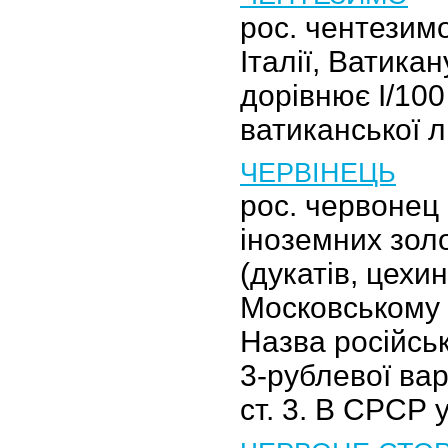
рос. чентезим
Італії, Ватика
дорівнює І/100 
ватиканської л
ЧЕРВІНЕЦЬ
рос. червонец 
іноземних зол
(дукатів, цехин
Московському к
Назва російськ
3-рублевої варт
ст. 3. В СРСР