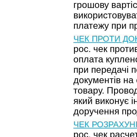
грошову вартіс
використовуват
платежу при п
ЧЕК ПРОТИ ДО
рос. чек прот
оплата куплен
при передачі п
документів на
товару. Провод
який виконує і
доручення про
ЧЕК РОЗРАХУ
рос. чек расче