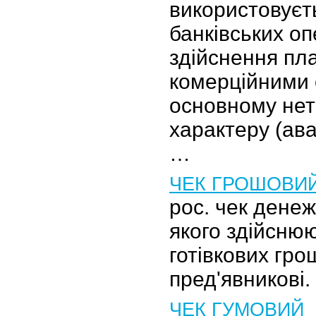
використовуєт
банківських оп
здійснення пла
комерційними 
основному нет
характеру (ав
…
ЧЕК ГРОШОВИ
рос. чек денеж
якого здійсню
готівкових гро
пред'явникові.
ЧЕК ГУМОВИЙ