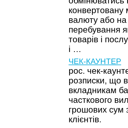
обмінюватись 
конвертовану 
валюту або на
перебування я
товарів і послу
і …
ЧЕК-КАУНТЕР
рос. чек-каун
розписки, що 
вкладникам бан
часткового ви
грошових сум з
клієнтів.