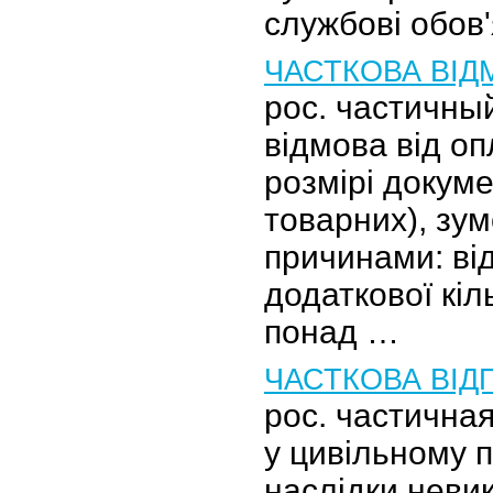
службові обов'
ЧАСТКОВА ВІД
рос. частичный
відмова від о
розмірі докуме
товарних), зу
причинами: в
додаткової кіл
понад …
ЧАСТКОВА ВІД
рос. частична
у цивільному п
наслідки неви