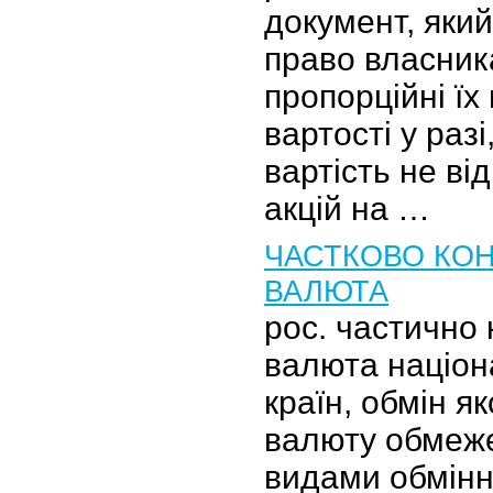
документ, яки
право власника
пропорційні їх
вартості у раз
вартість не ві
акцій на …
ЧАСТКОВО КО
ВАЛЮТА
рос. частично
валюта націо
країн, обмін я
валюту обмеж
видами обмінн