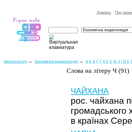
Домівка
Про прое
→
→
ridnamova.org
Eкономічна енциклопедія
А
Б
В
Г
Ґ
Д
Е
Є
Ж
З
І
Й
К
Слова на лiтеру Ч (91)
ЧАЙХАНА
рос. чайхана 
громадського 
в країнах Сере