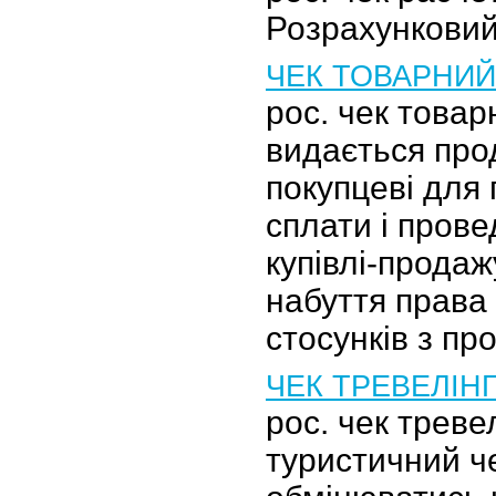
Розрахунковий,
ЧЕК ТОВАРНИЙ
рос. чек това
видається про
покупцеві для
сплати і прове
купівлі-продаж
набуття права
стосунків з п
ЧЕК ТРЕВЕЛІН
рос. чек треве
туристичний ч