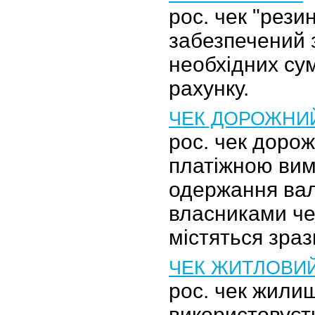
рос. чек "рези
забезпечений
необхідних су
рахунку.
ЧЕК ДОРОЖНИ
рос. чек дорож
платіжною ви
одержання ва
власниками че
містяться зразк
ЧЕК ЖИТЛОВИ
рос. чек жили
використовуєть