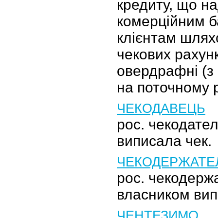
кредиту, що н
комерційним б
клієнтам шлях
чекових рахунк
овердрафні (з
на поточному 
ЧЕКОДАВЕЦЬ
рос. чекодател
виписала чек.
ЧЕКОДЕРЖАТЕ
рос. чекодерж
власником вип
ЧЕНТЕЗИМО