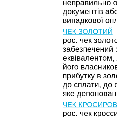
неправильно 
документів аб
випадкової оп
ЧЕК ЗОЛОТИЙ
рос. чек золот
забезпечений 
еквівалентом, 
його власнико
прибутку в зол
до сплати, до 
яке депонован
ЧЕК КРОСИРО
рос. чек кросс