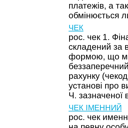
платежів, а та
обмінюється 
ЧЕК
рос. чек 1. Фі
складений за 
формою, що м
беззаперечний
рахунку (чекод
установі про в
Ч. зазначеної 
ЧЕК ІМЕННИЙ
рос. чек имен
на певну особ