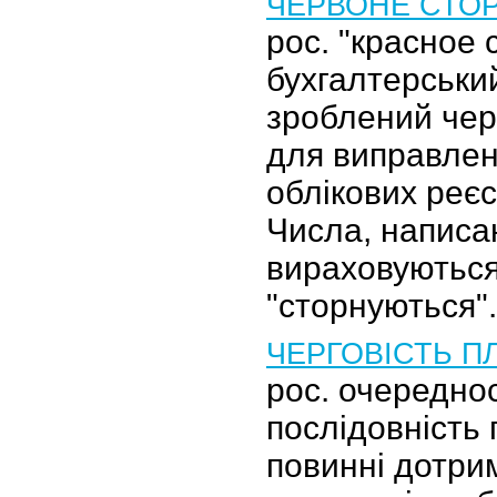
ЧЕРВОНЕ СТО
рос. "красное 
бухгалтерський
зроблений че
для виправлен
облікових реєс
Числа, написа
вираховуютьс
"сторнуються".
ЧЕРГОВІСТЬ П
рос. очередно
послідовність 
повинні дотри