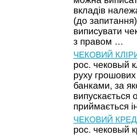
вкладів належа
(до запитання
виписувати чек
з правом …
ЧЕКОВИЙ КЛІР
рос. чековый 
руху грошових
банками, за як
випускається 
приймається і
ЧЕКОВИЙ КРЕ
рос. чековый 