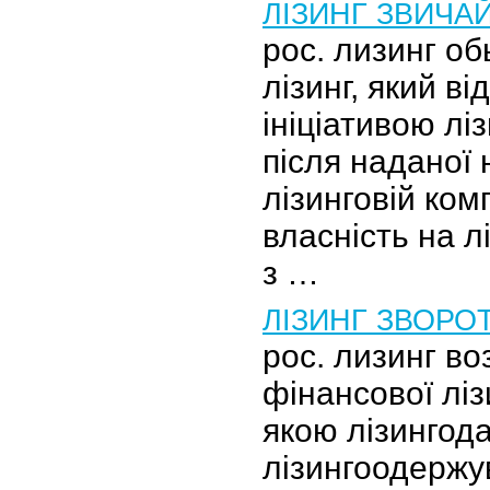
ЛІЗИНГ ЗВИЧА
рос. лизинг о
лізинг, який ві
ініціативою л
після наданої 
лізинговій ком
власність на л
з …
ЛІЗИНГ ЗВОРО
рос. лизинг во
фінансової ліз
якою лізингода
лізингоодержу