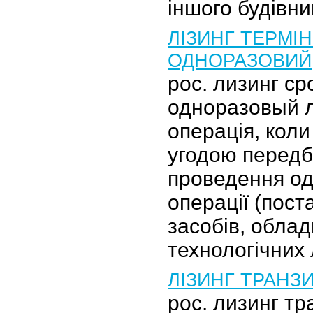
іншого будівни
ЛІЗИНГ ТЕРМІН
ОДНОРАЗОВИЙ
рос. лизинг ср
одноразовый л
операція, коли
угодою перед
проведення од
операції (пост
засобів, облад
технологічних 
ЛІЗИНГ ТРАНЗ
рос. лизинг тр