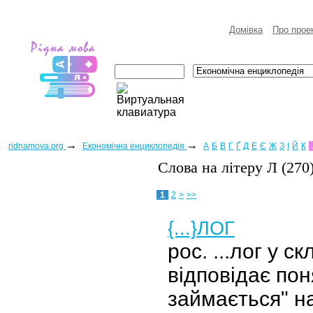
Домівка
Про прое
→
→
ridnamova.org
Eкономічна енциклопедія
А
Б
В
Г
Ґ
Д
Е
Є
Ж
З
І
Й
К
Слова на лiтеру Л (270
1
2
>
>>
{...}ЛОГ
рос. ...лог у с
відповідає пон
займається" н