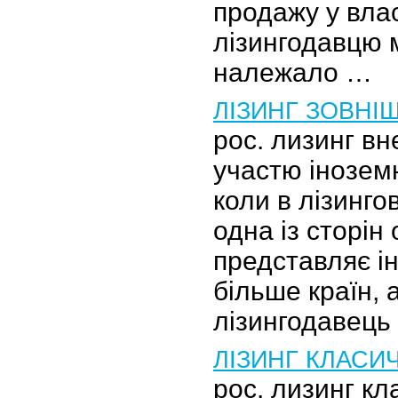
продажу у вла
лізингодавцю 
належало …
ЛІЗИНГ ЗОВНІ
рос. лизинг вн
участю іноземн
коли в лізингов
одна із сторін
представляє ін
більше країн, 
лізингодавець
ЛІЗИНГ КЛАСИ
рос. лизинг к