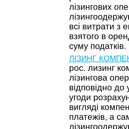
лізингових опе
лізингоодержу
всі витрати з е
взятого в оренд
суму податків.
ЛІЗИНГ КОМПЕ
рос. лизинг к
лізингова опер
відповідно до 
угоди розраху
вигляді компе
платежів, а са
лізингоодерж