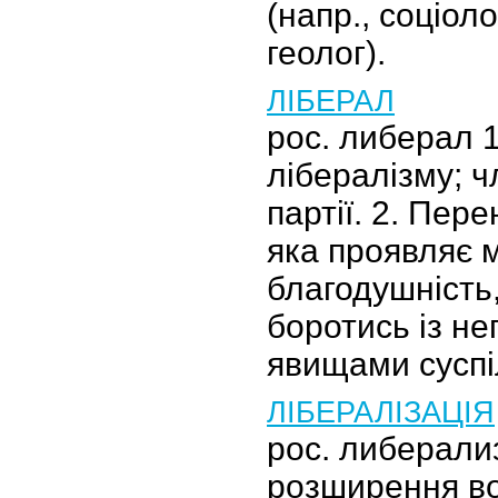
(напр., соціоло
геолог).
ЛІБЕРАЛ
рос. либерал 
лібералізму; ч
партії. 2. Пер
яка проявляє м
благодушність
боротись із н
явищами суспі
ЛІБЕРАЛІЗАЦІЯ
рос. либерали
розширення во