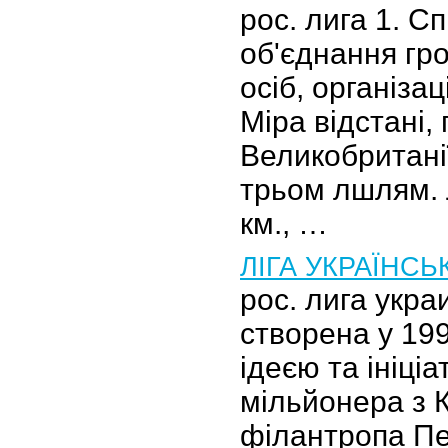
рос. лига 1. С
об'єднання гр
осіб, організац
Міра відстані,
Великобритані
трьом лшлям. Л
км., …
ЛІГА УКРАЇНСЬ
рос. лига укр
створена у 199
ідеєю та ініці
мільйонера з 
філантропа Пе