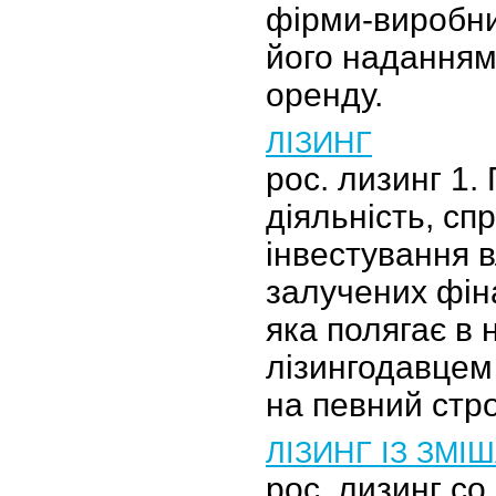
фірми-виробн
його наданням 
оренду.
ЛІЗИНГ
рос. лизинг 1
діяльність, сп
інвестування 
залучених фін
яка полягає в 
лізингодавцем
на певний стр
ЛІЗИНГ ІЗ ЗМ
рос. лизинг с