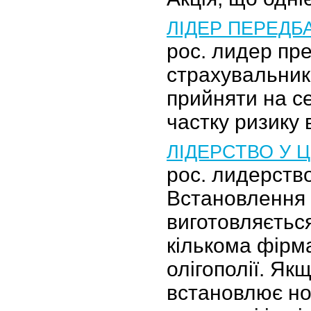
ЛІДЕР ПЕРЕДБ
рос. лидер пр
страхувальник
прийняти на с
частку ризику 
ЛІДЕРСТВО У Ц
рос. лидерство
Встановлення 
виготовляється
кількома фірм
олігополії. Як
встановлює нов