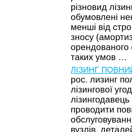
різновид лізин
обумовлені не
менші від стро
зносу (амортиз
орендованого 
таких умов …
ЛІЗИНГ ПОВНИ
рос. лизинг п
лізингової уго
лізингодавець 
проводити пов
обслуговуванн
вузлів, детале