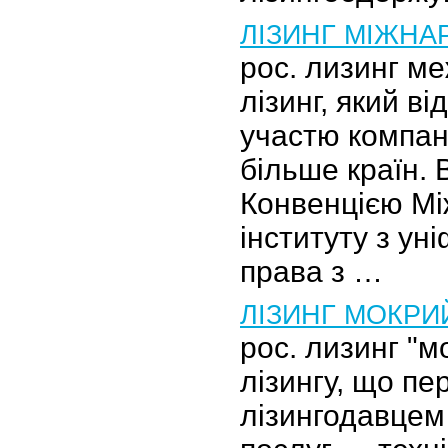
ЛІЗИНГ МІЖНА
рос. лизинг м
лізинг, який ві
участю компан
більше країн. 
Конвенцією М
інституту з уні
права з …
ЛІЗИНГ МОКРИ
рос. лизинг "м
лізингу, що п
лізингодавцем