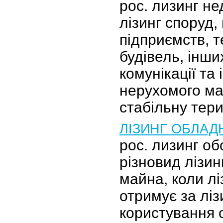
рос. лизинг н
лізинг споруд,
підприємств, т
будівель, інши
комунікації та
нерухомого ма
стабільну тер
ЛІЗИНГ ОБЛА
рос. лизинг о
різновид лізин
майна, коли л
отримує за лі
користування 