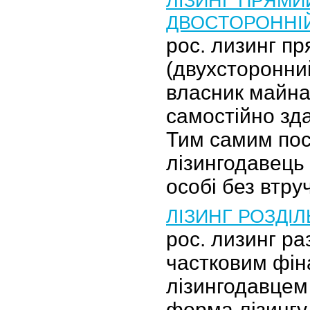
ЛІЗИНГ ПРЯМИЙ
ДВОСТОРОННІ
рос. лизинг п
(двухсторонний
власник майна
самостійно зда
Тим самим пос
лізингодавець 
особі без втр
ЛІЗИНГ РОЗДІ
рос. лизинг ра
частковим фі
лізингодавцем
форма лізингу,