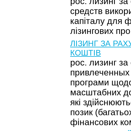
рос. лизинг за
средств викор
капіталу для 
лізингових про
ЛІЗИНГ ЗА РА
КОШТІВ
рос. лизинг за
привлеченных 
програми щодо
масштабних до
які здійснюють
позик (багатьо
фінансових ко