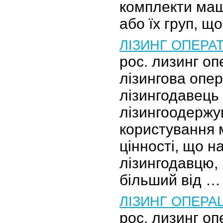
комплекти маш
або їх груп, щ
ЛІЗИНГ ОПЕРА
рос. лизинг о
лізингова опер
лізингодавець
лізингоодержу
користування 
цінності, що н
лізингодавцю, 
більший від …
ЛІЗИНГ ОПЕРА
рос. лизинг о