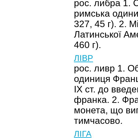
рос. либра 1.
римська одини
327, 45 г). 2. 
Латинської Ам
460 г).
ЛІВР
рос. ливр 1. О
одиниця Франці
IX ст. до введе
франка. 2. Фр
монета, що ви
тимчасово.
ЛІГА