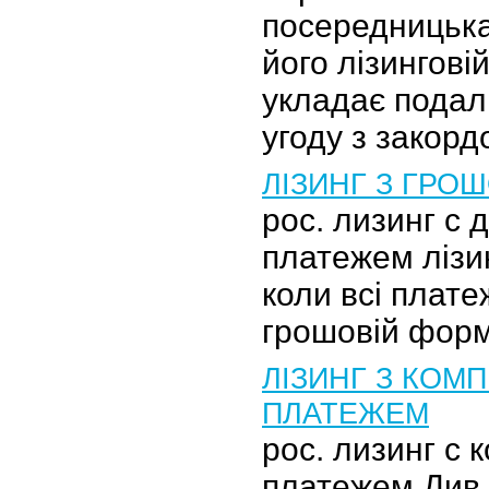
посередницька
його лізинговій
укладає подал
угоду з закор
ЛІЗИНГ З ГРО
рос. лизинг с
платежем лізин
коли всі плате
грошовій форм
ЛІЗИНГ З КОМ
ПЛАТЕЖЕМ
рос. лизинг с
платежем Див.