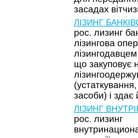
засадах вітчи
ЛІЗИНГ БАНКІ
рос. лизинг ба
лізингова опер
лізингодавцем
що закуповує 
лізингоодержу
(устаткування,
засоби) і здає
ЛІЗИНГ ВНУТР
рос. лизинг
внутринациона