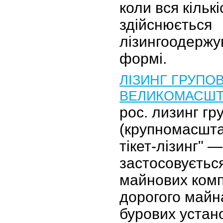
коли вся кільк
здійснюється
лізингоодержу
формі.
ЛІЗИНГ ГРУПОВ
ВЕЛИКОМАСШ
рос. лизинг гр
(крупномасшта
тікет-лізинг" —
застосовується
майнових комп
дорогого майна
бурових устано