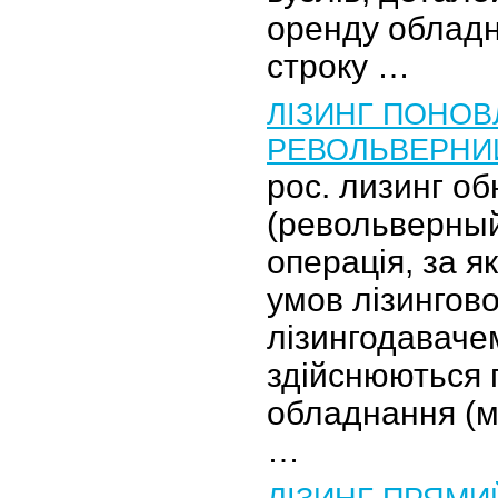
оренду обладн
строку …
ЛІЗИНГ ПОНОВ
РЕВОЛЬВЕРНИ
рос. лизинг о
(револьверный
операція, за я
умов лізингово
лізингодаваче
здійснюються 
обладнання (м
…