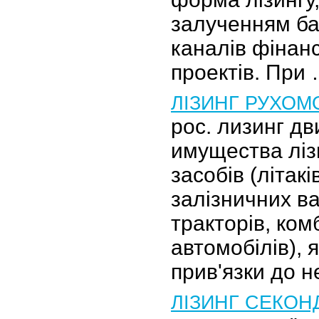
залученням ба
каналів фінан
проектів. При
ЛІЗИНГ РУХОМ
рос. лизинг д
имущества ліз
засобів (літакі
залізничних ва
тракторів, ком
автомобілів), 
прив'язки до 
ЛІЗИНГ СЕКОН