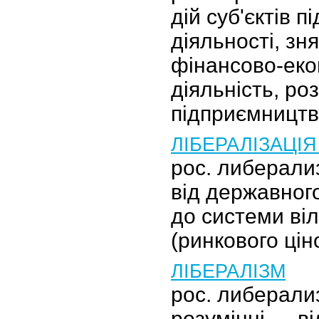
дій суб'єктів 
діяльності, зн
фінансово-еко
діяльність, ро
підприємництв
ЛІБЕРАЛІЗАЦІЯ
рос. либерали
від державног
до системи віл
(ринкового цін
ЛІБЕРАЛІЗМ
рос. либерали
розумінні — ві