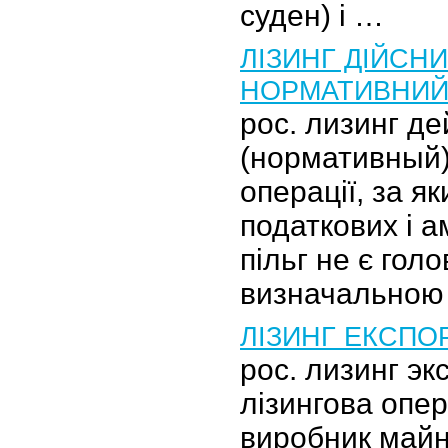
суден) і …
ЛІЗИНГ ДІЙСНИ
НОРМАТИВНИ
рос. лизинг д
(нормативный)
операції, за я
податкових і 
пільг не є голо
визначальною 
ЛІЗИНГ ЕКСПО
рос. лизинг э
лізингова опера
виробник майн