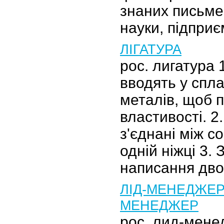
знаних письмен
науки, підпри
ЛІГАТУРА
рос. лигатура 
вводять у спл
металів, щоб п
властивості. 2.
з'єднані між с
одній ніжці 3. 
написання дво
ЛІД-МЕНЕДЖЕР
МЕНЕДЖЕР
рос. лид-мене