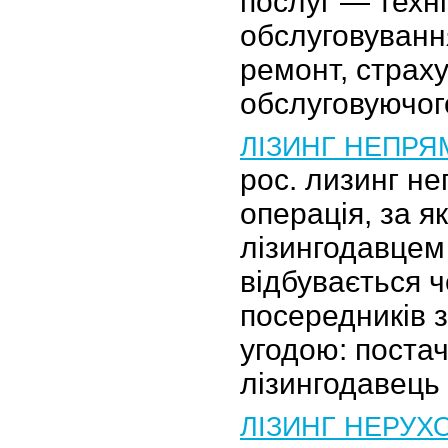
послуг — техн
обслуговуванн
ремонт, страху
обслуговуючо
ЛІЗИНГ НЕПРЯ
рос. лизинг н
операція, за 
лізингодавцем
відбувається 
посередників 
угодою: поста
лізингодавец
ЛІЗИНГ НЕРУХ