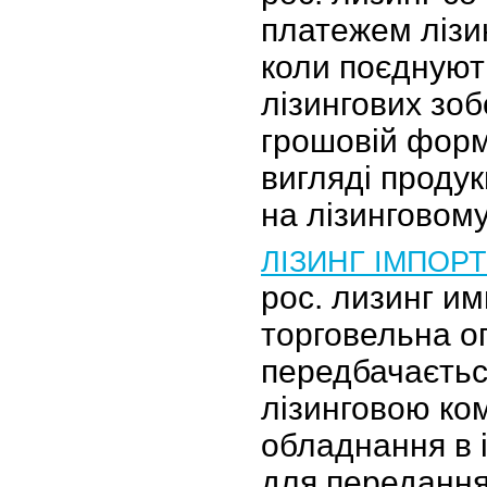
платежем лізин
коли поєднуют
лізингових зоб
грошовій форм
вигляді продук
на лізинговом
ЛІЗИНГ ІМПОР
рос. лизинг и
торговельна о
передбачаєтьс
лізинговою ко
обладнання в 
для передання