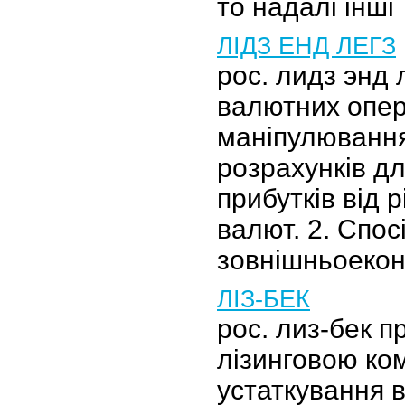
то надалі інші
ЛІДЗ ЕНД ЛЕГЗ
рос. лидз энд 
валютних опера
маніпулюванн
розрахунків д
прибутків від р
валют. 2. Спо
зовнішньоеко
ЛІЗ-БЕК
рос. лиз-бек 
лізинговою ком
устаткування в 