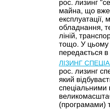
рос. лизинг "с
майна, що вже
експлуатації, 
обладнання, т
ліній, транспо
тощо. У цьому 
передається в
ЛІЗИНГ СПЕЦІ
рос. лизинг сп
який відбуваєт
спеціальними 
великомасшта
(програмами) 