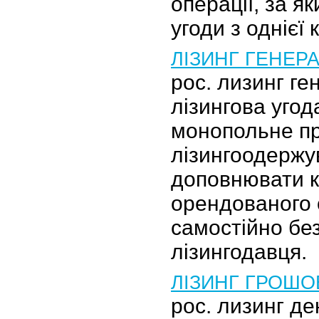
операції, за як
угоди з однієї 
ЛІЗИНГ ГЕНЕР
рос. лизинг г
лізингова угод
монопольне п
лізингоодержу
доповнювати 
орендованого
самостійно без
лізингодавця.
ЛІЗИНГ ГРОШО
рос. лизинг де