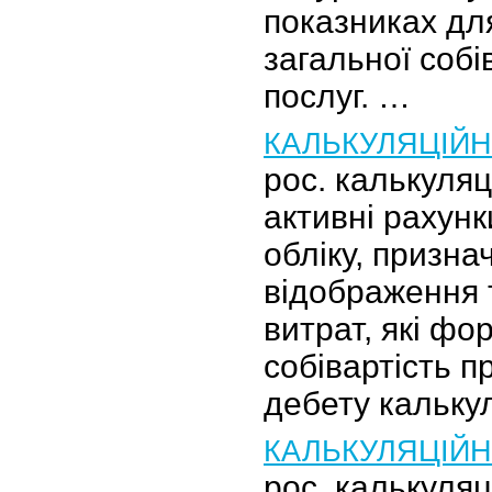
показниках дл
загальної собів
послуг. …
КАЛЬКУЛЯЦІЙН
рос. калькуля
активні рахунк
обліку, призна
відображення 
витрат, які ф
собівартість п
дебету кальку
КАЛЬКУЛЯЦІЙ
рос. калькуля