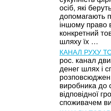
осіб, які берут
допомагають п
іншому право 
конкретний тов
шляху їх …
КАНАЛ РУХУ ТО
рос. канал дв
денег шлях і с
розповсюдженн
виробника до 
відповідної гр
споживачем ви