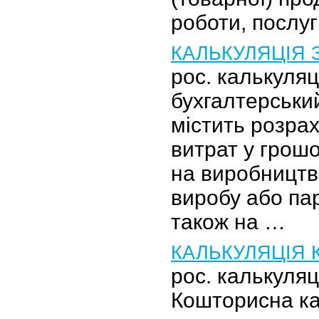
роботи, послу
КАЛЬКУЛЯЦІЯ 
рос. калькуля
бухгалтерськи
містить розра
витрат у грош
на виробництво
виробу або пар
також на …
КАЛЬКУЛЯЦІЯ
рос. калькуля
Кошторисна ка