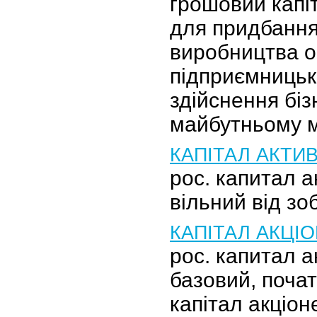
грошовий капі
для придбання
виробництва ор
підприємницьк
здійснення бізн
майбутньому 
КАПІТАЛ АКТИ
рос. капитал а
вільний від зоб
КАПІТАЛ АКЦІ
рос. капитал 
базовий, поча
капітал акціон