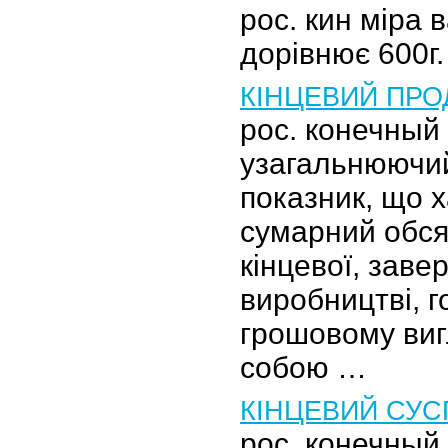
рос. кин міра в
дорівнює 600г.
КІНЦЕВИЙ ПРО
рос. конечный
узагальнюючи
показник, що 
сумарний обся
кінцевої, заве
виробництві, г
грошовому виг
собою …
КІНЦЕВИЙ СУС
рос. конечны