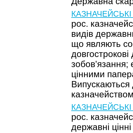
Державна скар
КАЗНАЧЕЙСЬКІ
рос. казначейс
видів державни
що являють с
довгострокові
зобов'язання;
цінними папер
Випускаються
казначейство
КАЗНАЧЕЙСЬКІ
рос. казначей
державні цінні