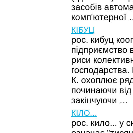
засобів автома
комп'ютерної 
КІБУЦ
рос. кибуц кооп
підприємство в
риси колектив
господарства. 
К. охоплює ряд
починаючи від 
закінчуючи …
КІЛО...
рос. кило... у
означає "тисяч