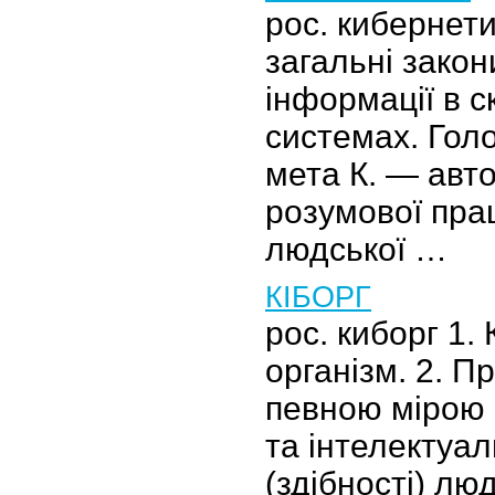
рос. кибернет
загальні зако
інформації в 
системах. Гол
мета К. — авт
розумової прац
людської …
КІБОРГ
рос. киборг 1.
організм. 2. Пр
певною мірою 
та інтелектуал
(здібності) лю