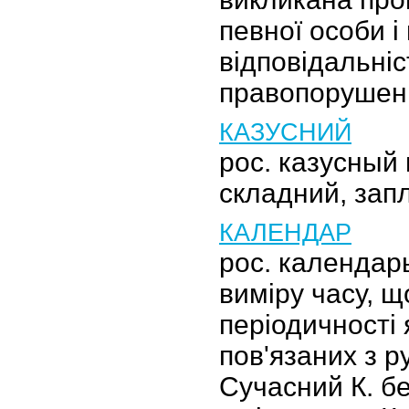
певної особи і
відповідальніс
правопорушенн
КАЗУСНИЙ
рос. казусный
складний, зап
КАЛЕНДАР
рос. календар
виміру часу, щ
періодичності
пов'язаних з р
Сучасний К. бе