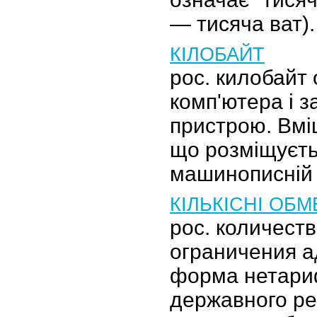
— тисяча ват).
КІЛОБАЙТ
рос. килобайт
комп'ютера і 
пристрою. Вмі
що розміщуєть
машинописній 
КІЛЬКІСНІ ОБ
рос. количест
ограничения а
форма нетари
державного р