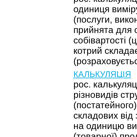
одиниця виміру
(послуги, вико
прийнята для 
собівартості (ц
котрий склада
(розраховуєть
КАЛЬКУЛЯЦІЯ
рос. калькуляц
різновидів стр
(постатейного
складових від
на одиницю ви
(товарної) про