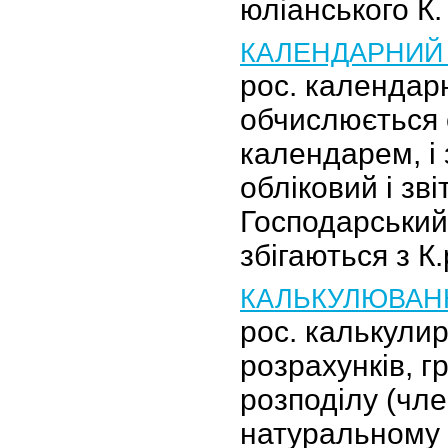
юліанського К.
КАЛЕНДАРНИЙ 
рос. календарн
обчислюється 
календарем, і 
обліковий і зві
Господарський 
збігаються з К.
КАЛЬКУЛЮВАН
рос. калькули
розрахунків, г
розподілу (чле
натуральному 