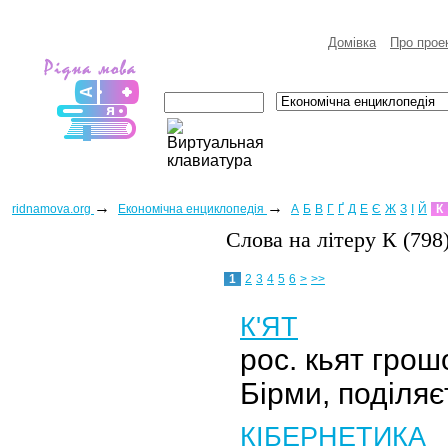
Домівка
Про прое
→
→
ridnamova.org
Eкономічна енциклопедія
А
Б
В
Г
Ґ
Д
Е
Є
Ж
З
І
Й
К
Слова на лiтеру К (798
1
2
3
4
5
6
>
>>
К'ЯТ
рос. кьят гро
Бірми, поділяє
КІБЕРНЕТИКА