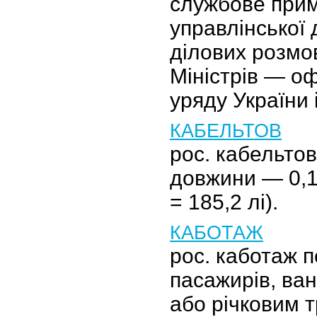
службове при
управлінської 
ділових розмов
Міністрів — оф
уряду України 
КАБЕЛЬТОВ
рос. кабельто
довжини — 0,1
= 185,2 лі).
КАБОТАЖ
рос. каботаж 
пасажирів, ва
або річковим 