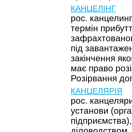
КАНЦЕЛІНГ
рос. канцелинг
термін прибут
зафрахтованог
під завантажен
закінчення як
має право розі
Розірвання до
КАНЦЕЛЯРІЯ
рос. канцеляри
установи (орган
підприємства),
діловодством,