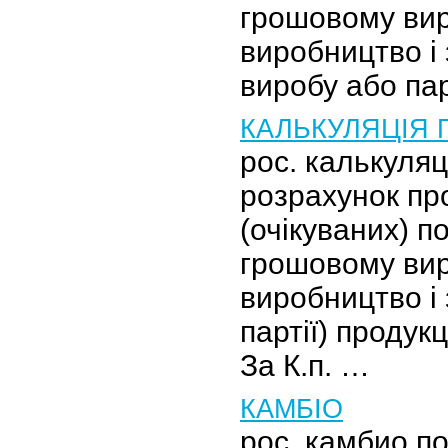
грошовому вир
виробництво і 
виробу або пар
КАЛЬКУЛЯЦІЯ 
рос. калькуля
розрахунок пр
(очікуваних) п
грошовому вир
виробництво і 
партії) продукці
За К.п. …
КАМБІО
рос. камбио по