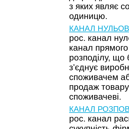
з яких являє с
одиницю.
КАНАЛ НУЛЬОВ
рос. канал ну
канал прямого
розподілу, що
з'єднує виробн
споживачем аб
продаж товар
споживачеві.
КАНАЛ РОЗПО
рос. канал ра
сукупність фі