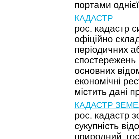
портами одніє
КАДАСТР
рос. кадастр 
офіційно скла
періодичних а
спостережень 
основних відо
економічні рес
містить дані п
КАДАСТР ЗЕМ
рос. кадастр 
сукупність від
природний, го