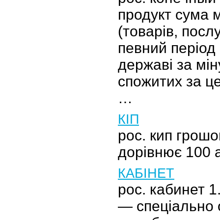
продукт сума 
(товарів, посл
певний період 
державі за мі
спожитих за ц
…
КІП
рос. кип грош
дорівнює 100 
КАБІНЕТ
рос. кабинет 1
— спеціально