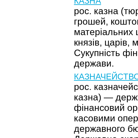
КАЗНА
рос. казна (тю
грошей, кошто
матеріальних ц
князів, царів, 
Сукупність фі
держави.
КАЗНАЧЕЙСТВ
рос. казначейс
казна) — дер
фінансовий ор
касовими опер
державного бю