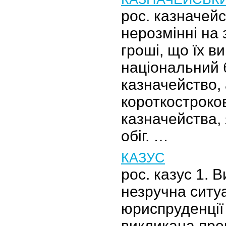
рос. казначей
нерозмінні на 
гроші, що їх в
національний 
казначейство, 
короткостроков
казначейства, 
обіг. …
КАЗУС
рос. казус 1. 
незручна ситуа
юриспруденції
викликана пров