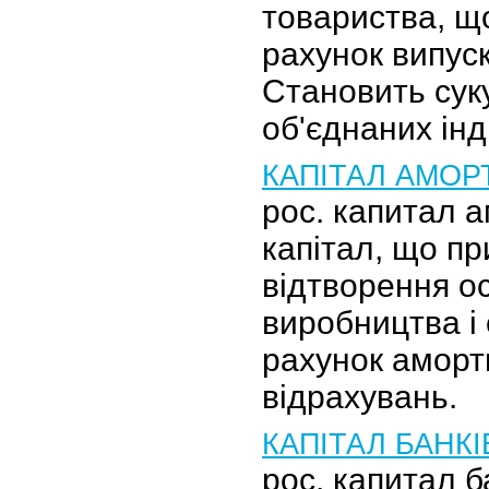
товариства, щ
рахунок випуск
Становить сук
об'єднаних ін
КАПІТАЛ АМОР
рос. капитал 
капітал, що п
відтворення о
виробництва і
рахунок аморт
відрахувань.
КАПІТАЛ БАНК
рос. капитал б