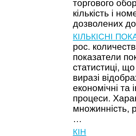
торгового обо
кількість і но
дозволених до
КІЛЬКІСНІ ПОК
рос. количест
показатели по
статистиці, щ
виразі відобр
економічні та 
процеси. Хара
множинність, р
…
КІН