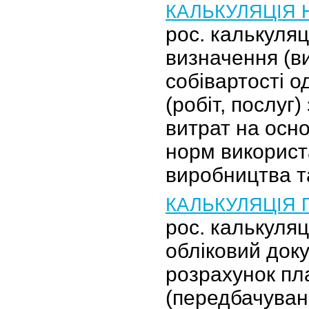
КАЛЬКУЛЯЦІЯ
рос. калькуля
визначення (в
собівартості о
(робіт, послуг
витрат на осн
норм використ
виробництва 
КАЛЬКУЛЯЦІЯ 
рос. калькуля
обліковий доку
розрахунок пл
(передбачуван