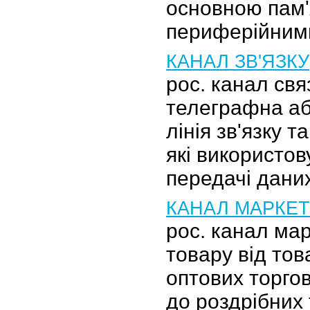
основною пам'
периферійним
КАНАЛ ЗВ'ЯЗКУ
рос. канал св
телеграфна а
лінія зв'язку т
які використо
передачі дани
КАНАЛ МАРКЕ
рос. канал ма
товару від то
оптових торгов
до роздрібних 