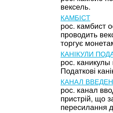
вексель.
КАМБІСТ
рос. камбист 
проводить векс
торгує монета
КАНІКУЛИ ПОД
рос. каникулы
Податкові кані
КАНАЛ ВВЕДЕ
рос. канал вв
пристрій, що 
пересилання д